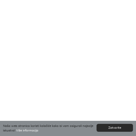
Naša web stranica koristi kolačiće kako bi vam osigurali najbolje
Zatvorite
iskustvo!
Više informacija