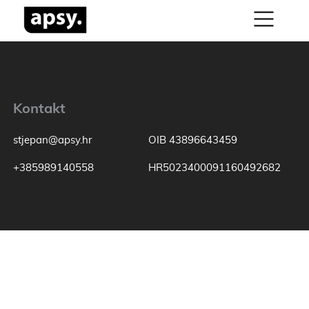
Kontakt
stjepan@apsy.hr
OIB 43896643459
+385989140558
HR5023400091160492682