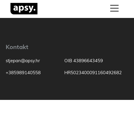
Kontakt
stjepan@apsy.hr
OIB 43896643459
+385989140558
HR5023400091160492682