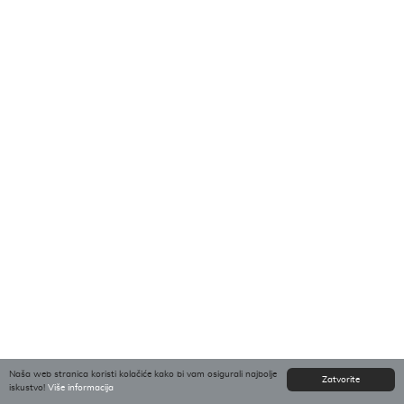
Naša web stranica koristi kolačiće kako bi vam osigurali najbolje
Zatvorite
iskustvo!
Više informacija