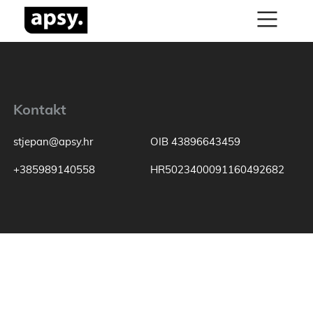
Kontakt
stjepan@apsy.hr
OIB 43896643459
+385989140558
HR5023400091160492682