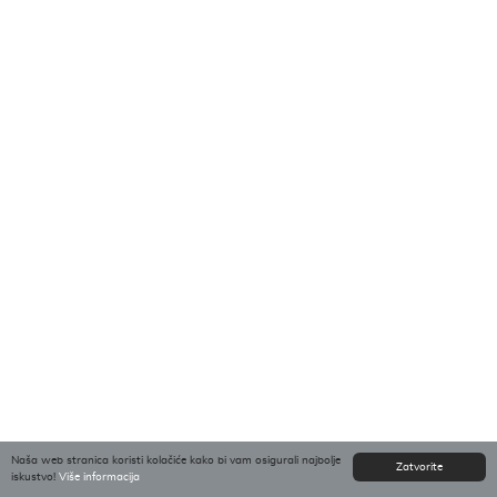
Naša web stranica koristi kolačiće kako bi vam osigurali najbolje
Zatvorite
iskustvo!
Više informacija