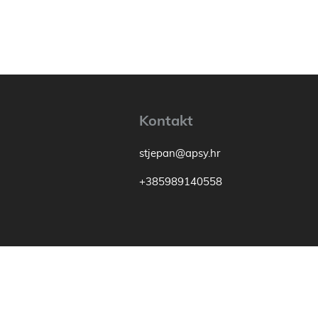
Kontakt
stjepan@apsy.hr
+385989140558