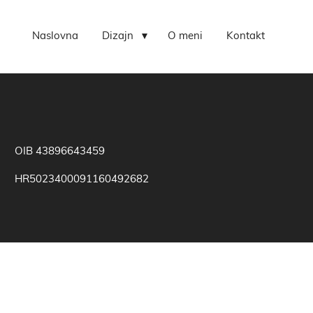
Naslovna
Dizajn
O meni
Kontakt
OIB 43896643459
HR5023400091160492682