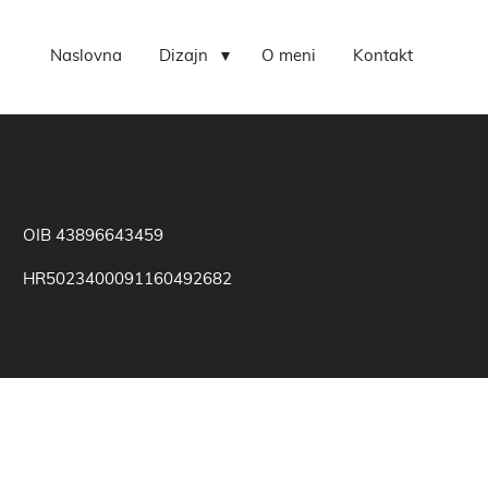
Naslovna
Dizajn
O meni
Kontakt
OIB 43896643459
HR5023400091160492682