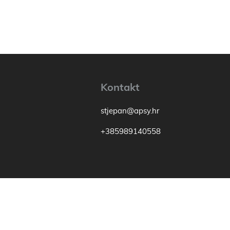
Kontakt
stjepan@apsy.hr
+385989140558