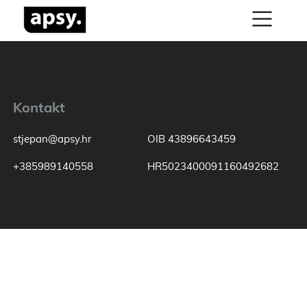
Kontakt
stjepan@apsy.hr
OIB 43896643459
+385989140558
HR5023400091160492682