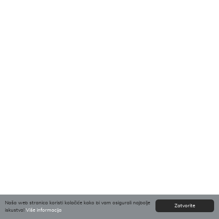
Naša web stranica koristi kolačiće kako bi vam osigurali najbolje
Zatvorite
iskustvo!
Više informacija