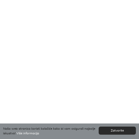
Naša web stranica koristi kolačiće kako bi vam osigurali najbolje
Zatvorite
iskustvo!
Više informacija