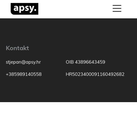
Kontakt
stjepan@apsy.hr
OIB 43896643459
+385989140558
HR5023400091160492682