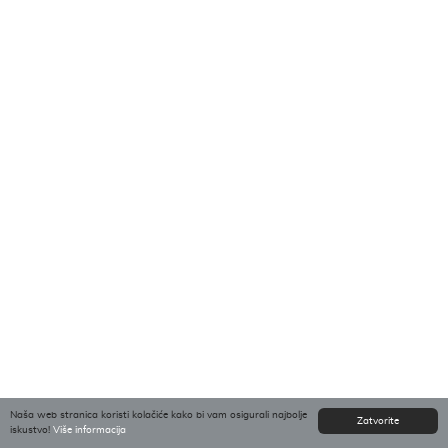
Naša web stranica koristi kolačiće kako bi vam osigurali najbolje
Zatvorite
iskustvo!
Više informacija