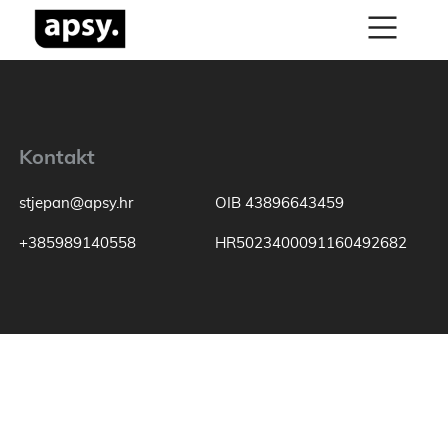
Kontakt
stjepan@apsy.hr
OIB 43896643459
+385989140558
HR5023400091160492682