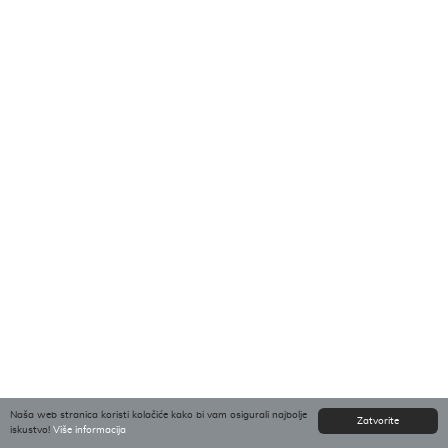
Naša web stranica koristi kolačiće kako bi vam osigurali najbolje
Zatvorite
iskustvo!
Više informacija