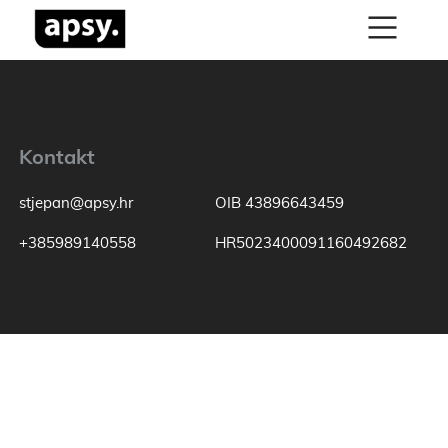
Kontakt
stjepan@apsy.hr
OIB 43896643459
+385989140558
HR5023400091160492682