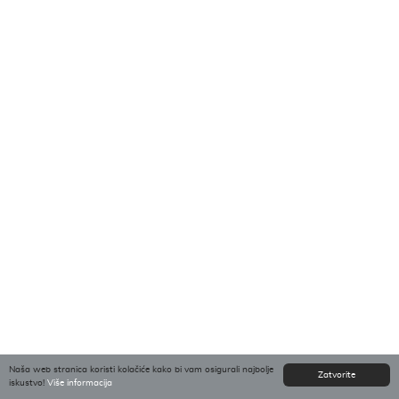
Naša web stranica koristi kolačiće kako bi vam osigurali najbolje
Zatvorite
iskustvo!
Više informacija