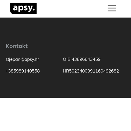
Kontakt
stjepan@apsy.hr
OIB 43896643459
+385989140558
HR5023400091160492682