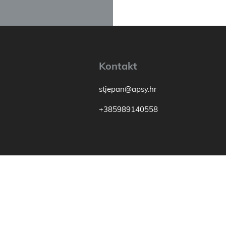
Kontakt
stjepan@apsy.hr
+385989140558