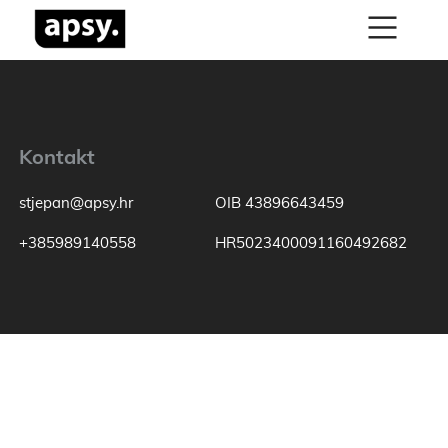
Kontakt
stjepan@apsy.hr
OIB 43896643459
+385989140558
HR5023400091160492682