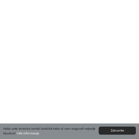
Naša web stranica koristi kolačiće kako bi vam osigurali najbolje
Zatvorite
iskustvo!
Više informacija